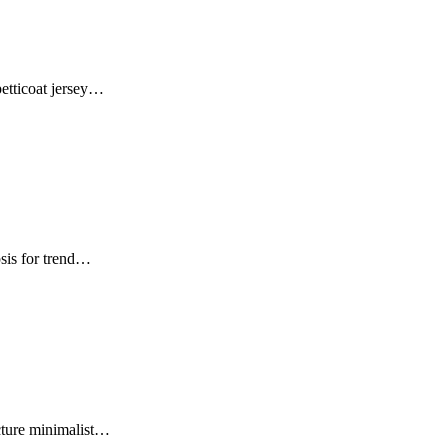
 petticoat jersey…
sis for trend…
acture minimalist…