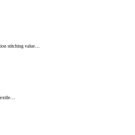
tion stitching value…
Textile…