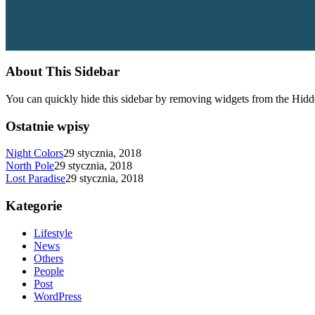
About This Sidebar
You can quickly hide this sidebar by removing widgets from the Hidd
Ostatnie wpisy
Night Colors
29 stycznia, 2018
North Pole
29 stycznia, 2018
Lost Paradise
29 stycznia, 2018
Kategorie
Lifestyle
News
Others
People
Post
WordPress