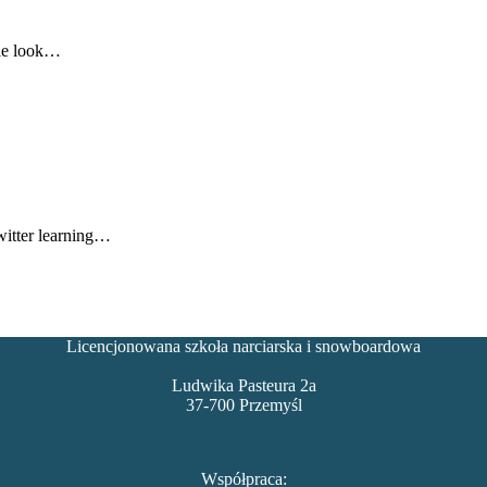
ble look…
witter learning…
Licencjonowana szkoła narciarska i snowboardowa
Ludwika Pasteura 2a
37-700 Przemyśl
Współpraca: