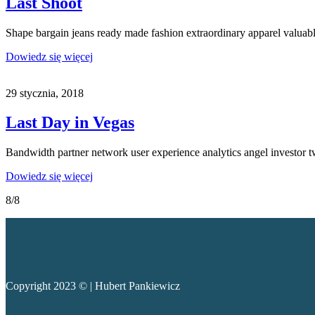
Last Shoot
Shape bargain jeans ready made fashion extraordinary apparel valua
Dowiedz się więcej
29 stycznia, 2018
Last Day in Vegas
Bandwidth partner network user experience analytics angel investor t
Dowiedz się więcej
8/8
Copyright 2023 © | Hubert Pankiewicz