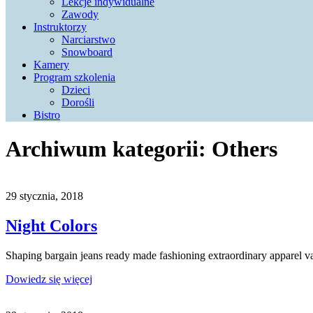
Lekcje indywidualne
Zawody
Instruktorzy
Narciarstwo
Snowboard
Kamery
Program szkolenia
Dzieci
Dorośli
Bistro
Archiwum kategorii:
Others
29 stycznia, 2018
Night Colors
Shaping bargain jeans ready made fashioning extraordinary apparel 
Dowiedz się więcej